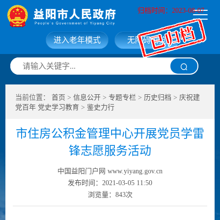
归档时间：2023-08-07
进入老年模式
无障碍浏览
网站首页
走进益阳
当前位置：
首页
>
信息公开
>
专题专栏
>
历史归档
>
庆祝建
信息公开
政务服务
党百年 党史学习教育
>
鉴史力行
市住房公积金管理中心开展党员学雷
互动交流
政府数据
锋志愿服务活动
中国益阳门户网 www.yiyang.gov.cn
发布时间：2021-03-05 11:50
浏览量：
843
次