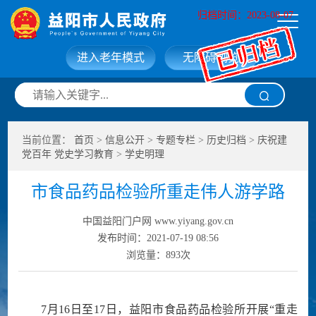
归档时间：2023-08-07
进入老年模式
无障碍浏览
网站首页
走进益阳
当前位置：
首页
>
信息公开
>
专题专栏
>
历史归档
>
庆祝建
信息公开
政务服务
党百年 党史学习教育
>
学史明理
市食品药品检验所重走伟人游学路
互动交流
政府数据
中国益阳门户网 www.yiyang.gov.cn
发布时间：2021-07-19 08:56
浏览量：
893
次
7月16日至17日，益阳市食品药品检验所开展“重走