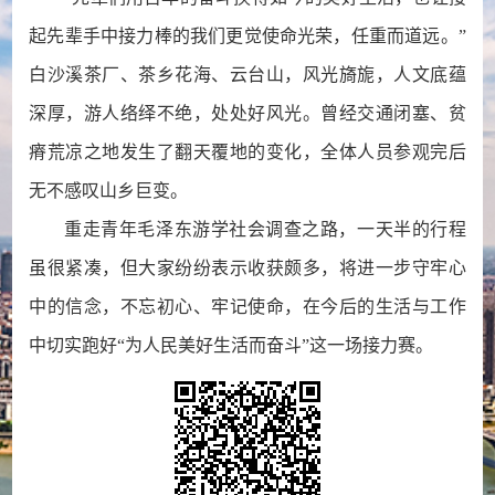
起先辈手中接力棒的我们更觉使命光荣，任重而道远。”
白沙溪茶厂、茶乡花海、云台山，风光旖旎，人文底蕴
深厚，游人络绎不绝，处处好风光。曾经交通闭塞、贫
瘠荒凉之地发生了翻天覆地的变化，全体人员参观完后
无不感叹山乡巨变。
重走青年毛泽东游学社会调查之路，一天半的行程
虽很紧凑，但大家纷纷表示收获颇多，将进一步守牢心
中的信念，不忘初心、牢记使命，在今后的生活与工作
中切实跑好“为人民美好生活而奋斗”这一场接力赛。