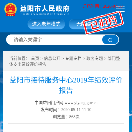
归档时间：2026-07-30
进入老年模式
无障碍浏览
网站首页
走进益阳
当前位置：
首页
>
信息公开
>
专题专栏
>
政务专题
>
部门整
信息公开
政务服务
体支出绩效评价报告
益阳市接待服务中心2019年绩效评价
互动交流
政府数据
报告
中国益阳门户网 www.yiyang.gov.cn
发布时间：2020-05-11 11:10
浏览量：
868
次