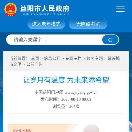
进入老年模式
无障碍浏览
网站首页
走进益阳
当前位置：
首页
>
信息公开
>
专题专栏
>
政务专题
>
建设城
信息公开
政务服务
市文明
>
公益广告
让岁月有温度 为未来添希望
互动交流
政府数据
中国益阳门户网 www.yiyang.gov.cn
发布时间：2025-08-10 09:01
浏览量：
264
次