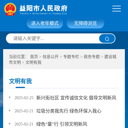
进入老年模式
无障碍浏览
网站首页
走进益阳
当前位置：
首页
>
信息公开
>
专题专栏
>
政务专题
>
建设城
信息公开
政务服务
市文明
>
文明有我
互动交流
政府数据
文明有我
新兴街社区 宣传诚信文化 倡导文明新风
2025-02-25
垃圾分类我先行 绿色环保入我心
2025-02-21
绿色“童”行 引领文明新风
2025-02-21