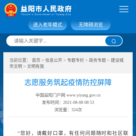
进入老年模式
无障碍浏览
网站首页
走进益阳
当前位置：
首页
>
信息公开
>
专题专栏
>
政务专题
>
建设城
信息公开
政务服务
市文明
>
文明有我
志愿服务筑起疫情防控屏障
互动交流
政府数据
中国益阳门户网 www.yiyang.gov.cn
发布时间：2021-08-08 08:53
浏览量：
324
次
“您好，请戴好口罩，有任何问题随时和社区联