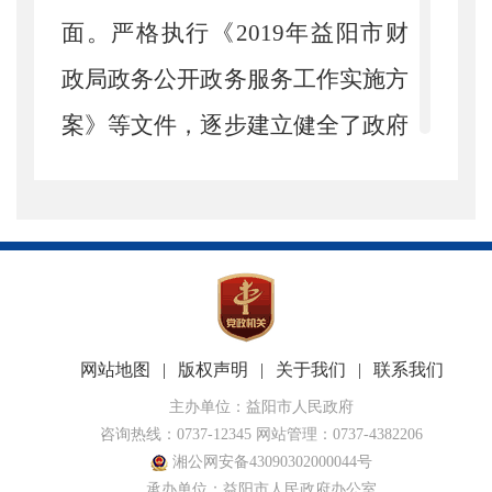
面。严格执行《
2019
年益阳市财
政局政务公开政务服务工作实施方
案》等文件，逐步建立健全了政府
信息更新维护机制、保密审查机
制、发布协调机制，进一步规范了
局机关信息公开工作流程，严格了
信息报送、审批监督、存档备查等
制度，切实提高了政府信息公开工
网站地图
|
版权声明
|
关于我们
|
联系我们
作质量和效率。
主办单位：益阳市人民政府
咨询热线：0737-12345 网站管理：0737-4382206
（二）细化公开内容。
更新和
湘公网安备43090302000044号
承办单位：益阳市人民政府办公室