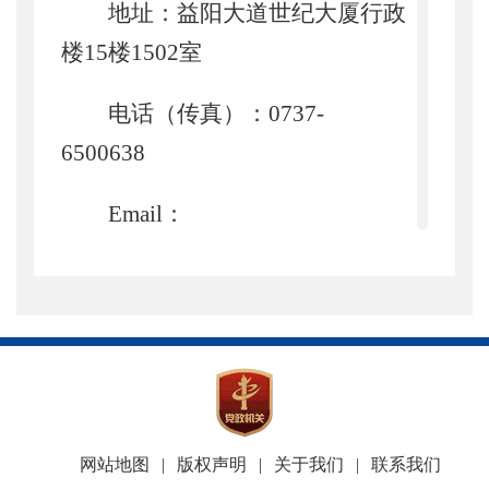
地址：益阳大道世纪大厦行政
楼15楼1502室
电话
（传真）
：
0737-
6500638
Email：
yyyb
zwgk@163.com。
二、依申请公开信息的办理程
序
公民、法人和其他组织可以根
据自身生产、生活等需要向我局申
网站地图
|
版权声明
|
关于我们
|
联系我们