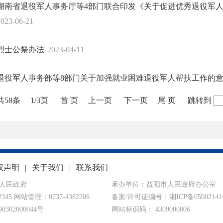
湖南省退役军人事务厅等4部门联合印发《关于促进优秀退役军
2023-06-21
烈士公祭办法
2023-04-11
退役军人事务部等8部门关于加强就业困难退役军人帮扶工作的
共58条
1/3页
首 页
上一页
下一页
尾 页
跳转到
权声明
|
关于我们
|
联系我们
人民政府
承办单位：益阳市人民政府办公室
345 网站管理：0737-4382206
备案/许可证编号：
湘ICP备0500214
302000044号
网站标识码： 4309000006