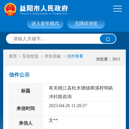
进入老年模式
无障碍浏览
网站首页
走进益阳
首页
>
互动交流
>
市长信箱
>
信件查看
信息公开
政务服务
浏览量：3813
信件公示
互动交流
政府数据
有关桃江县松木塘镇樟溪村明矾
标题
冲封路咨询
2023-04-26 11:20:37
来信时间
文**
来信人