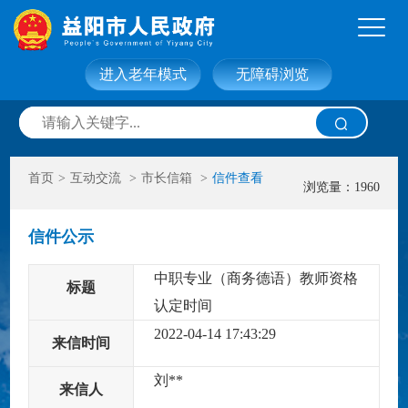
进入老年模式
无障碍浏览
网站首页
走进益阳
首页
>
互动交流
>
市长信箱
>
信件查看
信息公开
政务服务
浏览量：1960
信件公示
互动交流
政府数据
中职专业（商务德语）教师资格
标题
认定时间
2022-04-14 17:43:29
来信时间
刘**
来信人