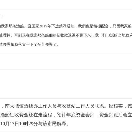
好！
我家那条渔船。直国家2019年下达禁湖通知，我們也是積極配合，只因我家船
处理掉。可到現在我家那条船舶的征收款迟迟不见下来，我一打电話给当地政
请领導帮我落實一下？辛苦领導了。
题，南大膳镇热线办工作人员与农技站工作人员联系。经核实，
门渔船征收资金还在走流程，预计年底资金会到，资金到账后会
10月13日10时29分与该市民解释。