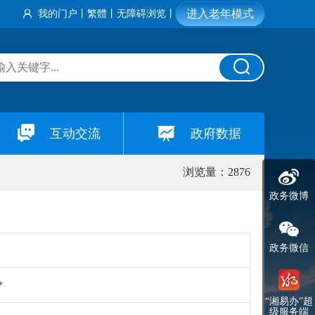
进入老年模式
我的门户
丨
繁體
丨
无障碍浏览
丨
互动交流
政府数据
浏览量：2876
政务微博
政务微信
*
“湘易办”超
级服务端