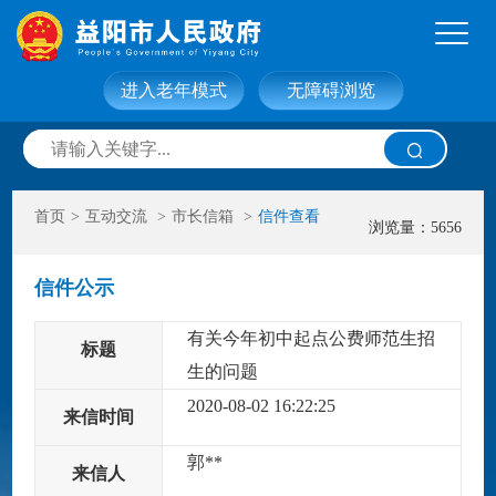
进入老年模式
无障碍浏览
网站首页
走进益阳
首页
>
互动交流
>
市长信箱
>
信件查看
信息公开
政务服务
浏览量：5656
信件公示
互动交流
政府数据
有关今年初中起点公费师范生招
标题
生的问题
2020-08-02 16:22:25
来信时间
郭**
来信人