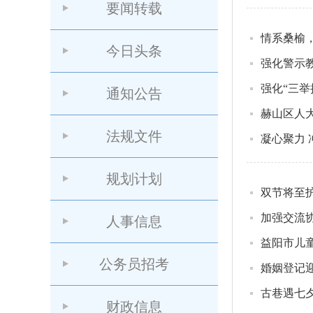
要闻转载
情系桑榆
今日头条
强化警示
强化“三举
通知公告
赫山区人
法规文件
凝心聚力
规划计划
双节将至护
加强交流协
人事信息
益阳市儿
公务员招考
婚姻登记迎
古巷遇七
财政信息