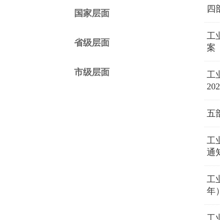
四
国家层面
工
省级层面
案（
市级层面
工
20
五
工
通
工
年
工