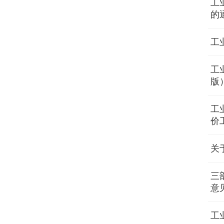
工
的
工
工
版
工
价
关
三
意
工