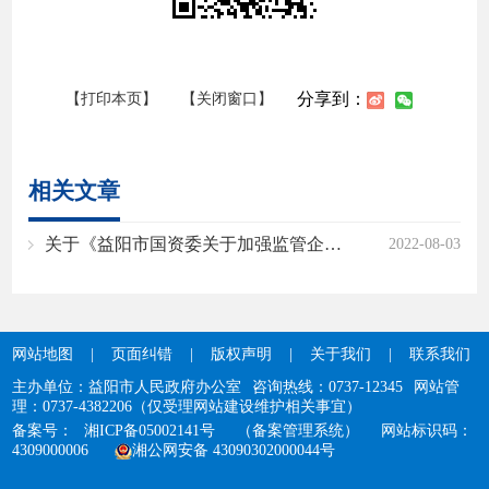
分享到：
【打印本页】
【关闭窗口】
相关文章
关于《益阳市国资委关于加强监管企业风险控制体系建设的实施意见》的政策解读
2022-08-03
网站地图
|
页面纠错
|
版权声明
|
关于我们
|
联系我们
主办单位：益阳市人民政府办公室
咨询热线：0737-12345
网站管
理：0737-4382206（仅受理网站建设维护相关事宜）
备案号：
湘ICP备05002141号
（备案管理系统）
网站标识码：
4309000006
湘公网安备 43090302000044号