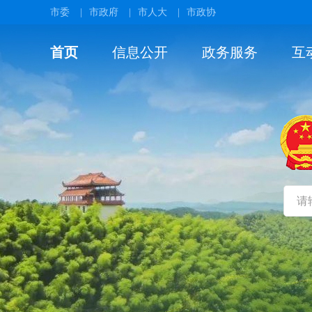
市委
|
市政府
|
市人大
|
市政协
首页
信息公开
政务服务
互