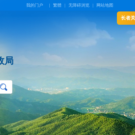
我的门户
|
繁體
|
无障碍浏览
|
网站地图
长者
政局