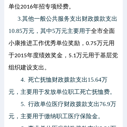
单位
年招专项经费。
2016
3.
其他一般公共服务支出
财政拨款支出
10.85
万元，其中
5
万元主要用于
全市全面
小康推进工作优秀单位奖励，
万元用
0.75
于
年度绩效奖金，
万元用于基层党
2015
5.1
组织建设支出。
4.
死亡抚恤
财政拨款支出
15.64
万
元，主要用于发放单位职工
死亡
抚恤费。
5.
行政单位医疗
财政拨款支出
76.9
万
元，主要用于缴纳职工医疗保险金。