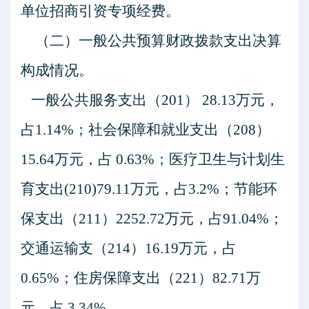
单位招商引资专项经费。
（二）一般公共预算财政拨款支出决算
构成情况。
一般公共服务支出（
201
）
28.13
万元，
占
1.14%
；社会保障和就业支出（
208
）
15.64
万元，占
0.63%
；医疗卫生与计划生
育支出
(210)79.11
万元，占
3.2%
；节能环
保支出（
211
）
2252.72
万元，占
91.04%
；
交通运输支（
214
）
16.19
万元，占
0.65%
；住房保障支出（
221
）
82.71
万
元，占
3.34%
。