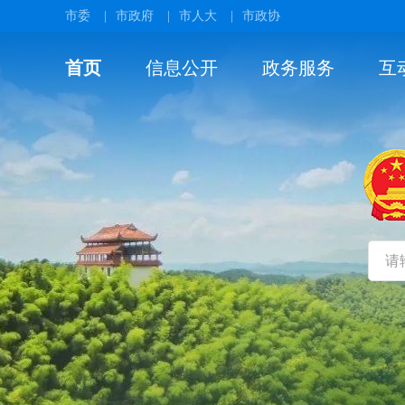
市委
|
市政府
|
市人大
|
市政协
首页
信息公开
政务服务
互