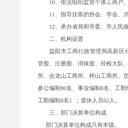
10
、依法组织监管个体工商户
11
、指导挂靠的协会、学会、
12
、承办省局和市委、市人民
二、机构设置
益阳市工商行政管理局高新区
管股、注册股、消保股、经检大队
所、会龙山工商所、梓山工商所。
参公编制
80
名、事业编制
8
名、工勤
工勤编制
8
名）；退休人员
62
人。
三、
部门决算单位构成
部门决算单位构成只有本级。