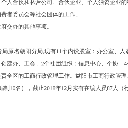
、个人合伙和私营公司、合伙企业、个人独资企业的
消费者委员会等社会团体的工作。
政府交办的其他事项。
分局原名朝阳分局
,
现有
11
个内设股室：办公室、人
、创建办、工会。
2
个社团组织：信息中心、个协。
4
负责全区的工商行政管理工作。益阳市工商行政管理
编制
10
名），截止
2018
年
12
月实有在编人员
87
人（