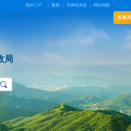
我的门户
|
繁體
|
无障碍浏览
|
网站地图
长者
政局