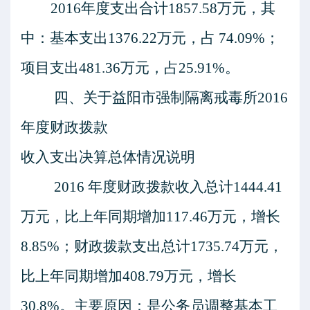
2016年度支出合计
1857.58
万元，其
中：基本支出
1376.22
万元，占
74.09
%；
项目支出
481.36
万元，占
25.91
%
。
四、关于
益阳市强制隔离戒毒所
2016
年度财政拨款
收入支出决算总体情况说明
2016 年度财政拨款收入总计
1444.41
万元，比上年同期增加
117.46
万元，增长
8.85
%；财政拨款支出总计
1735.74
万元，
比上年同期增加
408.79
万元，增长
30.8
%。主要原因：
是公务员调整基本工