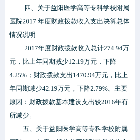
四、关于
益阳医学高等专科学校附属
医院
201
7
年度财政拨款收入支出决算总体
情况说明
201
7
年度财政拨款收入总计
274.94
万
元，比上年同
期
减少
12.19
万元，下降
4.25
%；财政拨款支出
1470.94
万元，比上
年同期
减少
42.19
万元，
下降
2.79
%。主要
原因：
财政拨款基本建设支出较
2016年有
所减少。
五、关于
益阳医学高等专科学校附属