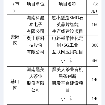
（市
项目单位
项目名称
（万
）
元）
湖南科鑫
超小型是
SMD
石
泰电子
英晶片智能
160
有限公司
生产线建设项目
资阳
奥士康科
电路板柔性化定
区
技股份
制
+5G
工业
300
有限公司
互联网应用项目
小
计
460
湖南黑美
黑美人茶业有机
人茶业
黑茶创新
140
赫山
股份有限
研发平台建设项
区
公司
目
小
计
140