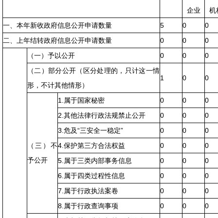
企业
机
一、本年新收政府信息公开申请数量
5
0
0
二、上年结转政府信息公开申请数量
0
0
0
（一）予以公开
0
0
0
（二）部分公开（区分处理的，只计这一情
1
0
0
形，不计其他情形）
1.属于国家秘密
0
0
0
2.其他法律行政法规禁止公开
0
0
0
3.危及“三安全一稳定”
0
0
0
（三）不
4.保护第三方合法权益
0
0
0
予公开
5.属于三类内部事务信息
0
0
0
6.属于四类过程性信息
0
0
0
7.属于行政执法案卷
0
0
0
8.属于行政查询事项
0
0
0