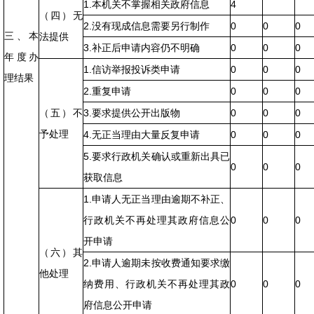
1.本机关不掌握相关政府信息
4
（四）无
2.没有现成信息需要另行制作
0
0
0
三、本
法提供
3.补正后申请内容仍不明确
0
0
0
年度办
1.信访举报投诉类申请
0
0
0
理结果
2.重复申请
0
0
0
（五）不
3.要求提供公开出版物
0
0
0
予处理
4.无正当理由大量反复申请
0
0
0
5.要求行政机关确认或重新出具已
0
0
0
获取信息
1.申请人无正当理由逾期不补正、
行政机关不再处理其政府信息公
0
0
0
开申请
（六）其
2.申请人逾期未按收费通知要求缴
他处理
纳费用、行政机关不再处理其政
0
0
0
府信息公开申请