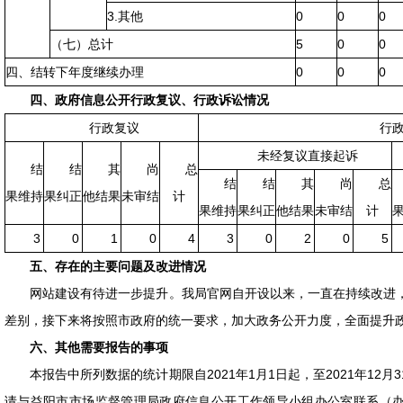
3.其他
0
0
0
（七）总计
5
0
0
四、结转下年度继续办理
0
0
0
四、政府信息公开行政复议、行政诉讼情况
行政复议
行
未经复议直接起诉
结
结
其
尚
总
结
结
其
尚
总
果维持
果纠正
他结果
未审结
计
果维持
果纠正
他结果
未审结
计
3
0
1
0
4
3
0
2
0
5
五、存在的主要问题及改进情况
网站建设有待进一步提升。我局官网自开设以来，一直在持续改进
差别，接下来将按照市政府的统一要求，加大政务公开力度，全面提升
六、其他需要报告的事项
本报告中所列数据的统计期限自2021年1月1日起，至2021年12
请与益阳市市场监督管理局政府信息公开工作领导小组办公室联系（