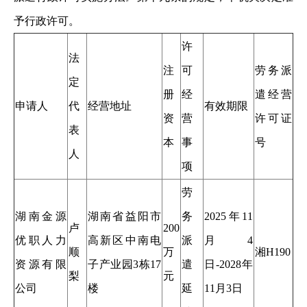
予行政许可。
许
法
注
可
劳务派
定
册
经
遣经营
申请人
代
经营地址
有效期限
资
营
许可证
表
本
事
号
人
项
劳
湖南金源
湖南省益阳市
务
2025年11
卢
200
优职人力
高新区中南电
派
月4
顺
万
湘H190
资源有限
子产业园3栋17
遣
日-2028年
梨
元
公司
楼
延
11月3日