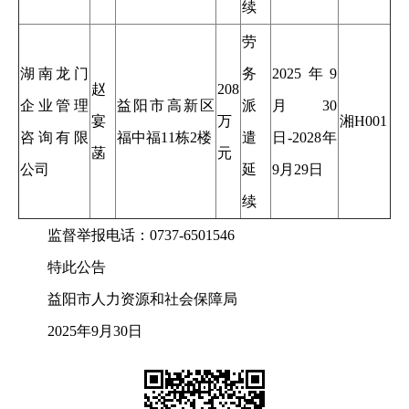
续
劳
湖南龙门
务
2025年9
赵
208
企业管理
益阳市高新区
派
月30
宴
万
湘H001
咨询有限
福中福11栋2楼
遣
日-2028年
菡
元
公司
延
9月29日
续
监督举报电话：0737-6501546
特此公告
益阳市人力资源和社会保障局
2025年9月30日