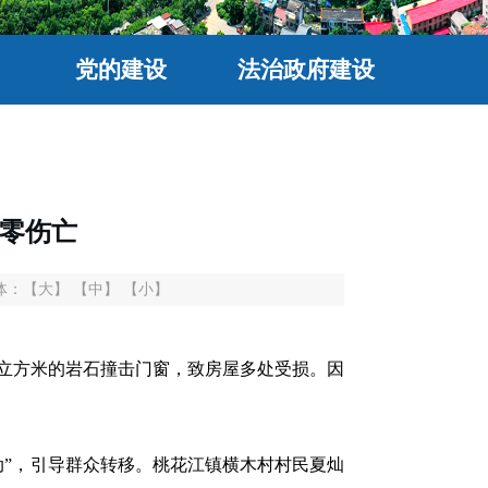
党的建设
法治政府建设
坡零伤亡
体：
【大】
【中】
【小】
0立方米的岩石撞击门窗，致房屋多处受损。因
”，引导群众转移。桃花江镇横木村村民夏灿