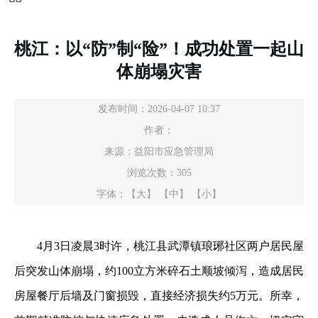
桃江：以“防”制“险”！成功处置一起山
体崩塌灾害
发布时间：2026-04-07 10:37
作者：
来源：益阳市应急管理局
浏览次数：
305
字体：
【大】
【中】
【小】
4月3日凌晨3时许，桃江县武潭镇琅琊社区两户居民屋
后突发山体崩塌，约100立方米碎石土顺坡倾泻，造成居民
房屋餐厅后墙及门窗损毁，直接经济损失约5万元。所幸，