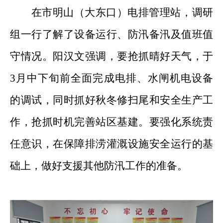
在市明山（大东口）电排管理站
，
调研
组
一行了解
了
设备运行、防汛备汛及值班值
守情况。
阳汉文
强调，
要抢抓晴好天气，于
3月中下旬前全面完成电排、水闸机电设备
的调试，同时抓好秋冬修扫尾和安全生产工
作，抢抓时机完善站区基建。要强化系统责
任意识，在保障排涝灌溉设施安全运行的基
础上，做好支援其他防汛工作的准备。