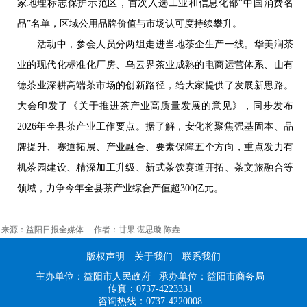
家地理标志保护示范区，首次入选工业和信息化部“中国消费名
品”名单，区域公用品牌价值与市场认可度持续攀升。
活动中，参会人员分两组走进当地茶企生产一线。华美润茶
业的现代化标准化厂房、乌云界茶业成熟的电商运营体系、山有
德茶业深耕高端茶市场的创新路径，给大家提供了发展新思路。
大会印发了《关于推进茶产业高质量发展的意见》，同步发布
2026年全县茶产业工作要点。据了解，安化将聚焦强基固本、品
牌提升、赛道拓展、产业融合、要素保障五个方向，重点发力有
机茶园建设、精深加工升级、新式茶饮赛道开拓、茶文旅融合等
领域，力争今年全县茶产业综合产值超300亿元。
来源：益阳日报全媒体 作者：甘果 谌思璇 陈垚
版权声明
关于我们
联系我们
主办单位：益阳市人民政府 承办单位：益阳市商务局
传真：0737-4223331
咨询热线：0737-4220008