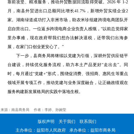
靠前攻坚、精准服务，推动外贸数据回流取得突破。2026 年 1-2
月，南县外贸进出口总额同比增长41.7%，新增外贸实绩企业2
家。湖南绿道成功打入非洲市场，助农米珍组建跨境电商团队开
启自营出口。一位返乡跨境电商企业负责人感慨，“以前总觉得家
里办事难，现在政府帮我们想办法解决退税，还带我们出海参
展，在家门口创业更安心了。”
下一步，县商务局将继续以党建为引领，深耕外贸供应链平
台建设，持续优化服务流程，助力本土产品更好“走出去”。同
时，每月通过“党建+”形式，围绕促消费、强招商、惠民生等重点
领域开展专项工作，推动党建与业务深度融合，让正确政绩观在
服务构建新发展格局的实践中落地生根。
来源：南县商务局 作者：李婷、孙婉莹
版权声明
关于我们
联系我们
主办单位：益阳市人民政府 承办单位：益阳市商务局