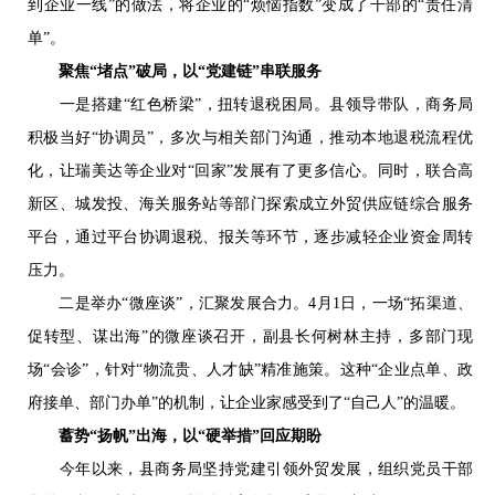
到企业一线”的做法，将企业的“烦恼指数”变成了干部的“责任清
单”。
聚焦“堵点”破局，以“党建链”串联服务
一是搭建“红色桥梁”，扭转退税困局。县领导带队，商务局
积极当好“协调员”，多次与相关部门沟通，推动本地退税流程优
化，让瑞美达等企业对“回家”发展有了更多信心。同时，联合高
新区、城发投、海关服务站等部门探索成立外贸供应链综合服务
平台，通过平台协调退税、报关等环节，逐步减轻企业资金周转
压力。
二是举办“微座谈”，汇聚发展合力。4月1日，一场“拓渠道、
促转型、谋出海”的微座谈召开，副县长何树林主持，多部门现
场“会诊”，针对“物流贵、人才缺”精准施策。这种“企业点单、政
府接单、部门办单”的机制，让企业家感受到了“自己人”的温暖。
蓄势“扬帆”出海，以“硬举措”回应期盼
今年以来，县商务局坚持党建引领外贸发展，组织党员干部