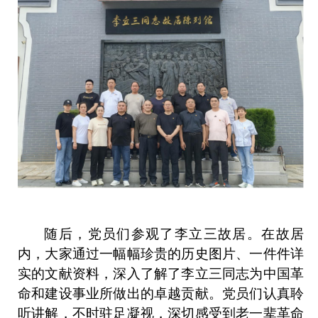
随后，党员们参观了李立三故居。在故居
内，大家通过一幅幅珍贵的历史图片、一件件详
实的文献资料，深入了解了李立三同志为中国革
命和建设事业所做出的卓越贡献。党员们认真聆
听讲解，不时驻足凝视，深切感受到老一辈革命