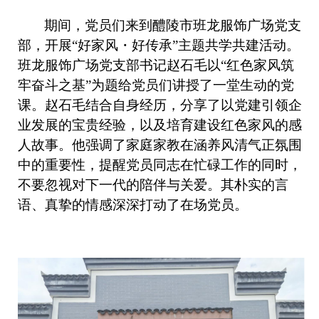
期间，党员们来到醴陵市班龙服饰广场党支
部，开展
“好家风・好传承”主题共学共建活动。
班龙服饰广场党支部书记赵石毛以“红色家风筑
牢奋斗之基”为题给党员们讲授了一堂生动的党
课。赵石毛结合自身经历，分享了以党建引领企
业发展的宝贵经验，以及培育建设红色家风的感
人故事。他强调了家庭家教在涵养风清气正氛围
中的重要性，提醒党员同志在忙碌工作的同时，
不要忽视对下一代的陪伴与关爱。其朴实的言
语、真挚的情感深深打动了在场党员。