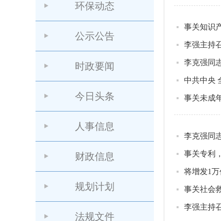
环保动态
事关知识
公示公告
李强主持
李克强同
时政要闻
中共中央 
今日头条
事关未成
人事信息
李克强同
事关专利
财政信息
将增发1
规划计划
事关社会
法规文件