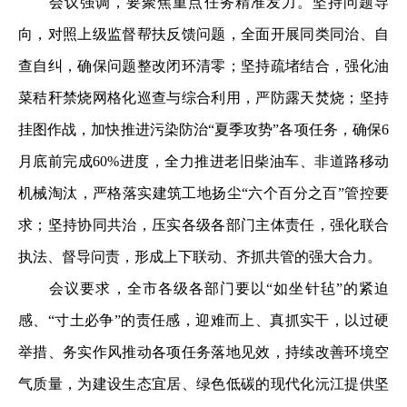
会议强调，要聚焦重点任务精准发力。坚持问题导
向，对照上级监督帮扶反馈问题，全面开展同类同治、自
查自纠，确保问题整改闭环清零；坚持疏堵结合，强化油
菜秸秆禁烧网格化巡查与综合利用，严防露天焚烧；坚持
挂图作战，加快推进污染防治“夏季攻势”各项任务，确保6
月底前完成60%进度，全力推进老旧柴油车、非道路移动
机械淘汰，严格落实建筑工地扬尘“六个百分之百”管控要
求；坚持协同共治，压实各级各部门主体责任，强化联合
执法、督导问责，形成上下联动、齐抓共管的强大合力。
会议要求，全市各级各部门要以“如坐针毡”的紧迫
感、“寸土必争”的责任感，迎难而上、真抓实干，以过硬
举措、务实作风推动各项任务落地见效，持续改善环境空
气质量，为建设生态宜居、绿色低碳的现代化沅江提供坚