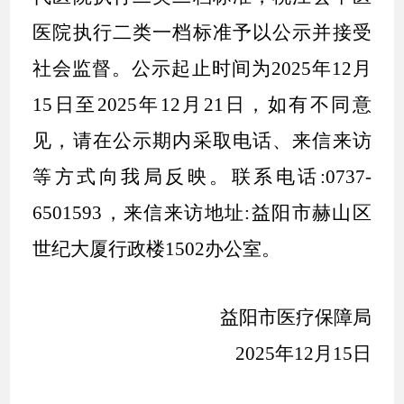
医院
执行二类一档标准予以公示并接受
社会监督。公示起
止
时间为
202
5
年
12
月
15
日至
202
5
年
12
月
21
日，如有不同意
见，请在公示期内采取电话、来信来访
等方式向我局反映。联系电话
:0737-
6501593
，
来信来访地址
:益阳市赫山区
世纪大厦行政楼150
2
办公室
。
益阳市医疗保障局
202
5
年
12
月
15
日