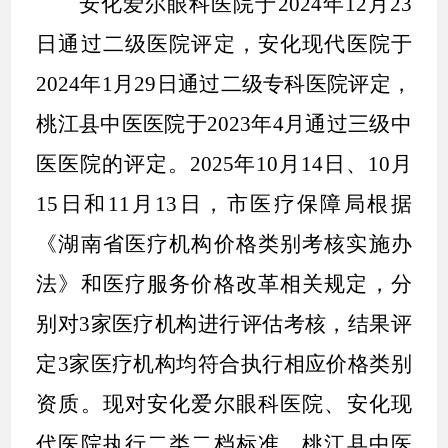
安化爱尔眼科医院于
2024年12月23
日
通过
二级医院
评定
，
安化现代医院于
2024年1月29日
通过二级专科医院评定
，
桃
江县中医医院于
2023年4月
通过三级
中
医医院的
评定。
2025年10月14日、10月
15日和11月13日
，市医疗保障局根据
《湖南省医疗机构价格类别考核实施办
法》和医疗服务价格改革相关规定，
分
别对
3家医疗机构
进行评估考核，
结果评
定
3
家
医疗机构均
符合执行
相应价格类别
资质。
现对
安化爱尔眼科医院、
安化现
代医院
执
行二类
二
档标准
，
桃江县中医