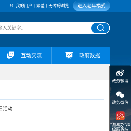
进入老年模式
我的门户
丨
繁體
丨
无障碍浏览
丨
互动交流
政府数据
政务微博
政务微信
日活动
“湘易办”超
级服务端