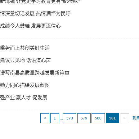
新湾镇 让党史学习教育更有“纪检味”
情深意切话发展 热情满怀为民呼
成绩令人鼓舞 发展更添信心
乘势而上共创美好生活
建议显见地 话语道心声
谱写南县高质量跨越发展新篇章
勠力同心描绘发展蓝图
强产业 聚人才 促发展
<
1
...
578
579
580
581
>
到