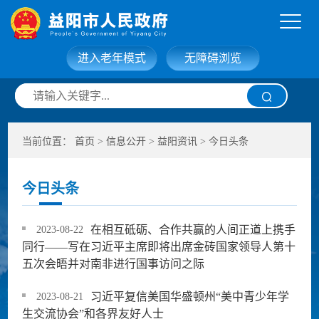
进入老年模式
无障碍浏览
网站首页
走进益阳
当前位置：
首页
>
信息公开
>
益阳资讯
>
今日头条
信息公开
政务服务
今日头条
互动交流
政府数据
在相互砥砺、合作共赢的人间正道上携手
2023-08-22
同行——写在习近平主席即将出席金砖国家领导人第十
五次会晤并对南非进行国事访问之际
习近平复信美国华盛顿州“美中青少年学
2023-08-21
生交流协会”和各界友好人士