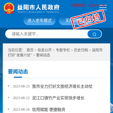
归档时间：2024-05-16
进入老年模式
无障碍浏览
网站首页
走进益阳
当前位置：
首页
>
信息公开
>
专题专栏
>
历史归档
>
益阳市
信息公开
政务服务
打好“发展六仗”
>
要闻动态
互动交流
政府数据
要闻动态
我市全力打好文旅经济增长主动仗
2023-08-23
泥江口镇竹产业实现快步增长
2023-08-22
信用赋能 便捷融资
2023-08-18