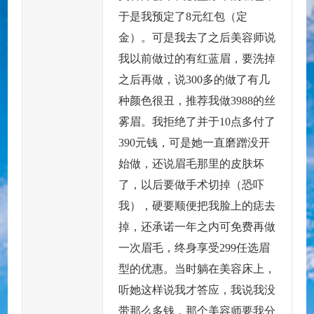
于是我预定了8元红包（定
金）。可是我去了之后美容师说
我以前做过的有红蓝眉，要洗掉
之后再做，说300多的做了有几
种颜色很丑，推荐我做3988的丝
雾眉。我拒绝了并于10点多付了
390元钱，可是她一直磨蹭没开
始做，还说眉毛那里的皮肤坏
了，以后要做手术切掉（恐吓
我），硬要顺便把我脸上的痣去
掉，还承诺一年之内可免费再做
一次眉毛，终身享受299任选眉
型的优惠。当时躺在美容床上，
听她这样说我才答应，我说我没
带那么多钱，那个美容师要我分