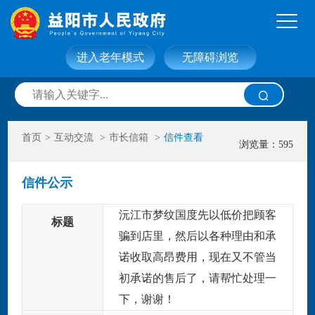
进入老年模式
无障碍浏览
网站首页
走进益阳
首页
>
互动交流
>
市长信箱
>
信件查看
信息公开
政务服务
浏览量：595
信件公示
互动交流
政府数据
沅江市梦纹国度先以低价把顾客
标题
骗到店里，然后以各种理由和承
诺收取高昂费用，现在又不管当
初承诺的售后了，请帮忙处理一
下，谢谢！