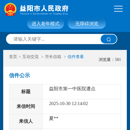
进入老年模式
无障碍浏览
网站首页
走进益阳
首页
>
互动交流
>
市长信箱
>
信件查看
信息公开
政务服务
浏览量：581
信件公示
互动交流
政府数据
益阳市第一中医院遭点
标题
2025-10-30 12:14:02
来信时间
夏**
来信人