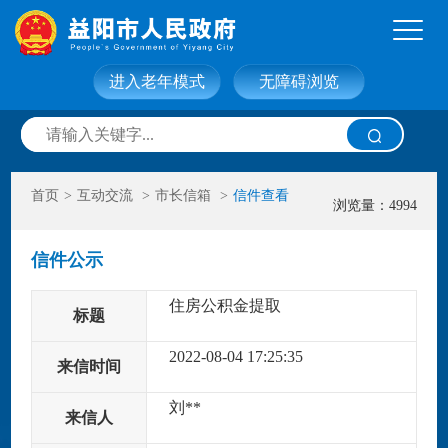
进入老年模式
无障碍浏览
网站首页
走进益阳
首页
>
互动交流
>
市长信箱
>
信件查看
信息公开
政务服务
浏览量：4994
信件公示
互动交流
政府数据
住房公积金提取
标题
2022-08-04 17:25:35
来信时间
刘**
来信人