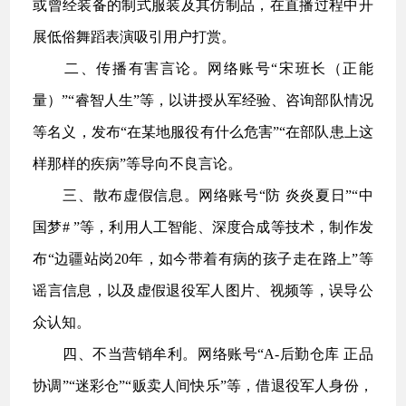
或曾经装备的制式服装及其仿制品，在直播过程中开
展低俗舞蹈表演吸引用户打赏。
二、传播有害言论。网络账号“宋班长（正能
量）”“睿智人生”等，以讲授从军经验、咨询部队情况
等名义，发布“在某地服役有什么危害”“在部队患上这
样那样的疾病”等导向不良言论。
三、散布虚假信息。网络账号“防 炎炎夏日”“中
国梦# ”等，利用人工智能、深度合成等技术，制作发
布“边疆站岗20年，如今带着有病的孩子走在路上”等
谣言信息，以及虚假退役军人图片、视频等，误导公
众认知。
四、不当营销牟利。网络账号“A-后勤仓库 正品
协调”“迷彩仓”“贩卖人间快乐”等，借退役军人身份，