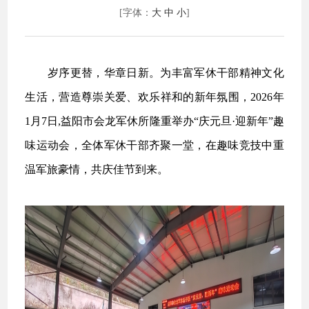
[字体：
大
中
小
]
岁序更替，华章日新。为丰富军休干部精神文化
生活，营造尊崇关爱、欢乐祥和的新年氛围，2026年
1月7日,益阳市会龙军休所隆重举办“庆元旦·迎新年”趣
味运动会，全体军休干部齐聚一堂，在趣味竞技中重
温军旅豪情，共庆佳节到来。