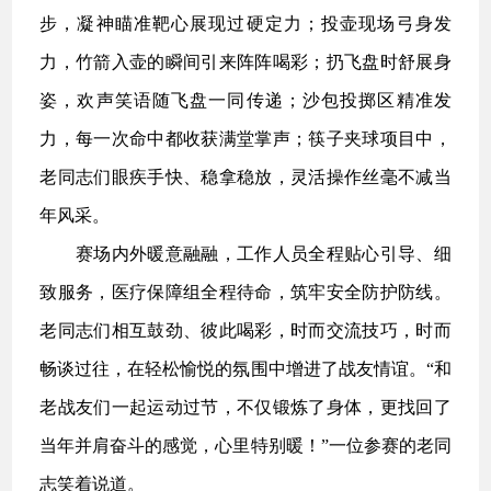
步，凝神瞄准靶心展现过硬定力；投壶现场弓身发
力，竹箭入壶的瞬间引来阵阵喝彩；扔飞盘时舒展身
姿，欢声笑语随飞盘一同传递；沙包投掷区精准发
力，每一次命中都收获满堂掌声；筷子夹球项目中，
老同志们眼疾手快、稳拿稳放，灵活操作丝毫不减当
年风采。
赛场内外暖意融融，工作人员全程贴心引导、细
致服务，医疗保障组全程待命，筑牢安全防护防线。
老同志们相互鼓劲、彼此喝彩，时而交流技巧，时而
畅谈过往，在轻松愉悦的氛围中增进了战友情谊。“和
老战友们一起运动过节，不仅锻炼了身体，更找回了
当年并肩奋斗的感觉，心里特别暖！”一位参赛的老同
志笑着说道。