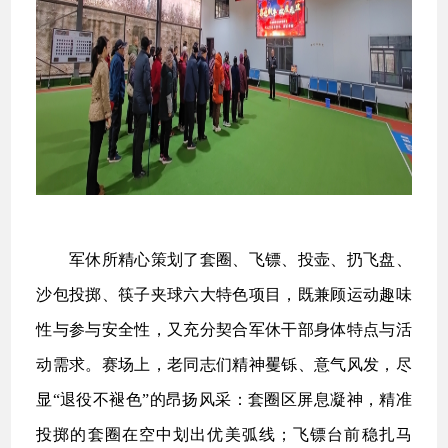
军休所精心策划了套圈、飞镖、投壶、扔飞盘、
沙包投掷、筷子夹球六大特色项目，既兼顾运动趣味
性与参与安全性，又充分契合军休干部身体特点与活
动需求。赛场上，老同志们精神矍铄、意气风发，尽
显“退役不褪色”的昂扬风采：套圈区屏息凝神，精准
投掷的套圈在空中划出优美弧线；飞镖台前稳扎马