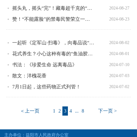
摇头丸，摇头“完”！藏毒超千克的“儿童玩具”被查获！
2024-08-27
赞！“不能露脸”的禁毒民警荣立一等功！
2024-08-23
一起听《定军山·扫毒》，向毒品说“不”！
2024-08-02
花式养生？小心这种有毒的“鱼油胶囊”！可能让你染“毒瘾”！
2024-08-01
书法：《珍爱生命 远离毒品》
2024-07-10
散文：洋槐花香
2024-07-03
7月1日起，这些药物正式列管！
2024-07-02
＜上一页
1
2
3
4
...
8
下一页 >
主办单位：益阳市人民政府办公室