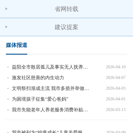
省网转载
建议提案
媒体报道
益阳全市散居孤儿及事实无人抚养儿童实现“一人一档”精准管理
2026-04-10
激发社区慈善的内生动力
2026-04-07
文明祭扫渐成主流 我市多措并举做好清明节祭扫工作综述
2026-04-03
为困境孩子征集“爱心爸妈”
2026-04-01
我市失能老年人养老服务消费补贴项目落地：累计核销机构服务消费券3693人次、老年人能力评估券2439人次
2026-03-13
我市被列为“护童成长”儿童关爱服务体系建设试点项目地区
2026-03-09