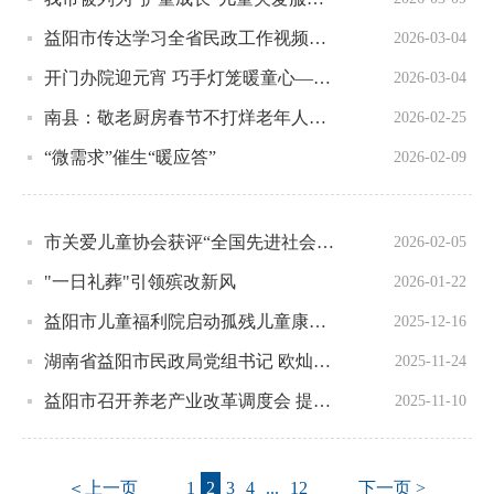
益阳市传达学习全省民政工作视频会议精神
2026-03-04
开门办院迎元宵 巧手灯笼暖童心——益阳市儿童福利院开展元宵节主题活动
2026-03-04
南县：敬老厨房春节不打烊老年人暖胃更暖心
2026-02-25
“微需求”催生“暖应答”
2026-02-09
市关爱儿童协会获评“全国先进社会组织”
2026-02-05
"一日礼葬"引领殡改新风
2026-01-22
益阳市儿童福利院启动孤残儿童康复训练计划
2025-12-16
湖南省益阳市民政局党组书记 欧灿辉：聚焦重点抓改革 激发民政事业高质量发展动力
2025-11-24
益阳市召开养老产业改革调度会 提质增效推进养老服务现代化
2025-11-10
＜上一页
1
2
3
4
...
12
下一页 >