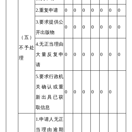
2.重复申请
0
0
0
0
0
0
0
3.要求提供公
0
0
0
0
0
0
0
开出版物
（五）
4.无正当理由
不予处
大量反复申
0
0
0
0
0
0
0
理
请
5.要求行政机
关确认或重
0
0
0
0
0
0
新出具已获
取信息
1.申请人无正
当理由逾期