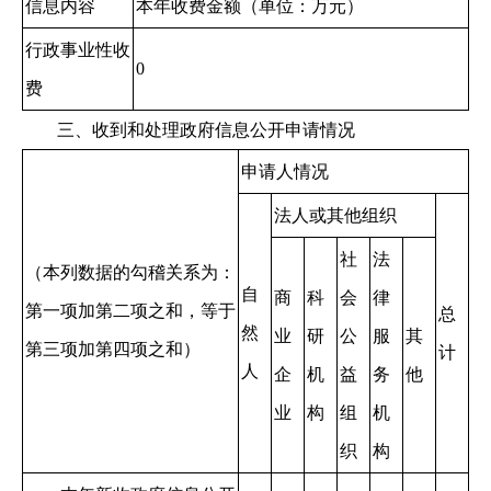
信息内容
本年收费金额（单位：万元）
行政事业性收
0
费
三、收到和处理政府信息公开申请情况
申请人情况
法人或其他组织
社
法
（本列数据的勾稽关系为：
自
商
科
会
律
第一项加第二项之和，等于
总
然
业
研
公
服
其
第三项加第四项之和）
计
人
企
机
益
务
他
业
构
组
机
织
构