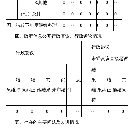
3.其他
0
0
0
0
0
0
0
（七）总计
0
0
0
0
0
0
0
四、结转下年度继续办理
0
0
0
0
0
0
0
四、政府信息公开行政复议、行政诉讼情况
行政诉讼
行政复议
未经复议直接起诉
结
结
结
其
尚
总
果
结
其
果维持
果纠正
他结果
未审结
计
维
果纠正
他结果
持
0
0
0
0
0
0
0
0
五、存在的主要问题及改进情况