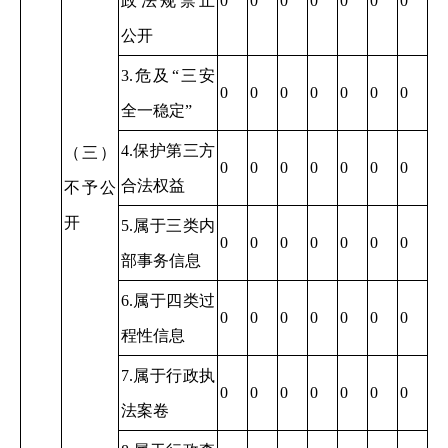
政法规禁止
0
0
0
0
0
0
0
公开
3.危及“三安
0
0
0
0
0
0
0
全一稳定”
4.保护第三方
（三）
0
0
0
0
0
0
0
合法权益
不予公
开
5.属于三类内
0
0
0
0
0
0
0
部事务信息
6.属于四类过
0
0
0
0
0
0
0
程性信息
7.属于行政执
0
0
0
0
0
0
0
法案卷