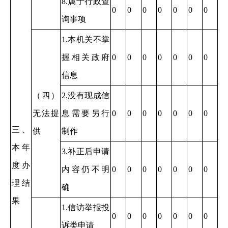
8.属于行政查
0
0
0
0
0
0
0
询事项
1.本机关不掌
握相关政府
0
0
0
0
0
0
0
信息
（四）
2.没有现成信
无法提
息需要另行
0
0
0
0
0
0
0
三、
供
制作
本年
3.补正后申请
度办
内容仍不明
0
0
0
0
0
0
0
理结
确
果
1.信访举报投
0
0
0
0
0
0
0
诉类申请