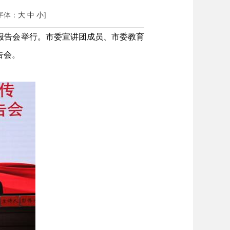
字体：
大
中
小
]
讲报告会举行。市委宣讲团成员、市委教育
告会。