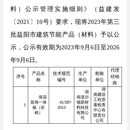
料）公示管理实施细则》（益建发
〔2021〕10号）要求，现将202
3
年第三
批益阳市建筑节能产品（材料）予以公
示，公示有效期为202
3
年
9
月6日至202
6
年
9
月6日。
代理
产品名
技术规范
生产
检验
序号
经销
称
编号
单位
单位
商
湖
湖
南建设
保温
南道尔
工程质
装饰一体
顿新材
JG/287-
量检查
1
板（岩
料科技
2013
中心有
棉）
有限公
限责任
司
公司