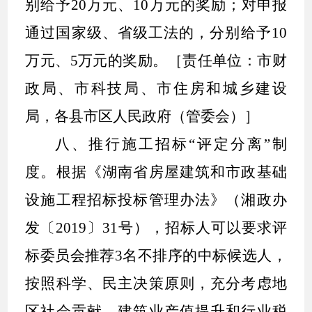
别给予
20
万元、
10
万元的奖励；对申报
通过国家级、省级工法的，分别给予
10
万元、
5
万元的奖励。［责任单位：市财
政局、市科技局、市住房和城乡建设
局，各县市区人民政府（管委会）］
八、推行施工招标
“
评定分离
”
制
度。
根据《湖南省房屋建筑和市政基础
设施工程招标投标管理办法》（湘政办
发〔
2019
〕
31
号），招标人可以要求评
标委员会推荐
3
名不排序的中标候选人，
按照科学、民主决策原则，充分考虑地
区社会贡献、建筑业产值提升和行业税