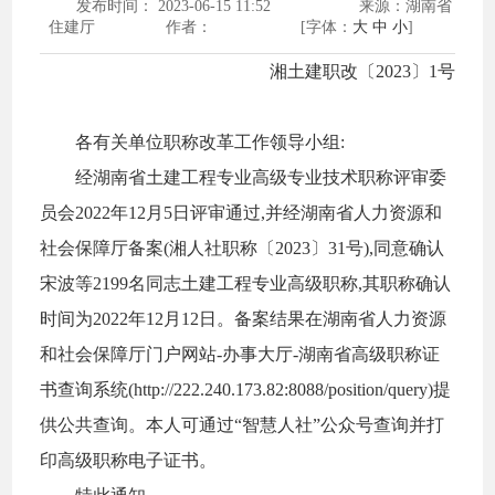
发布时间： 2023-06-15 11:52
来源：湖南省
住建厅
作者：
[字体：
大
中
小
]
湘土建职改〔
2023
〕
1
号
各有关单位职称改革工作领导小组
:
经湖南省土建工程专业高级专业技术职称评审委
员会
2022
年
12
月
5
日评审通过,并经湖南省人力资源和
社会保障厅备案(湘人社职称〔
2023
〕
31
号),同意确认
宋波等
2199
名同志土建工程专业高级职称,其职称确认
时间为
2022
年
12
月
12
日。备案结果在湖南省人力资源
和社会保障厅门户网站
-
办事大厅
-
湖南省高级职称证
书查询系统(
http://222.240.173.82:8088/position/query
)提
供公共查询。本人可通过“智慧人社”公众号查询并打
印高级职称电子证书。