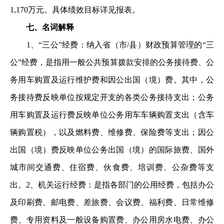
1,170万
元。具体绩效目标详见报表。
七、名词解释
1、“三公”经费：纳入省（市/县）财政预算管理的“
三
公”经费，是指用一般公共预算拨款安排的公务接待费、公
务用车购置及运行维护费和因公出国（境）费。其中，公
务接
待费反映单位按规定开支的各类公务接待支出；公务
用车购置
及运行费反映单位公务用车车辆购置支出（含车
辆购置税），
以及燃料费、维修费、保险费等支出；因公
出国（境）费反映
单位公务出国（境）的国际旅费、国外
城市间交通费、住宿费
、伙食费、培训费、公杂费等支
出。2、机关运行经费：是指各部门的公用经费，包括办公
及
印刷费、邮电费、差旅费、会议费、福利费、日常维修
费、专
用资料及一般设备购置费、办公用房水电费、办公