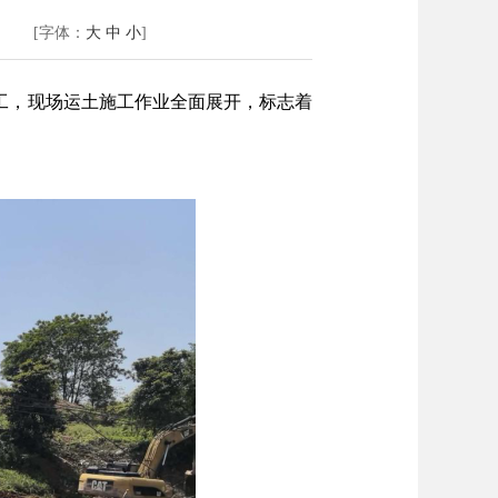
[字体：
大
中
小
]
，现场运土施工作业全面展开，标志着