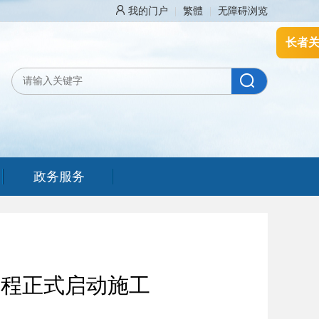
我的门户
|
繁體
|
无障碍浏览
长者
政务服务
工程正式启动施工