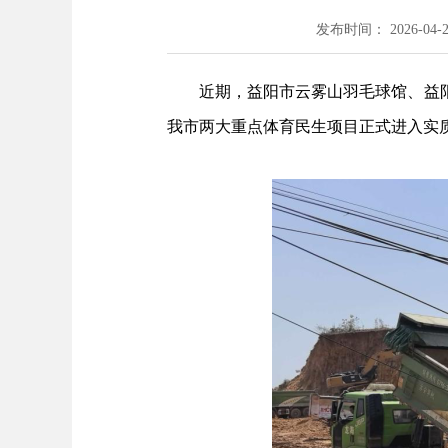
发布时间： 2026-04-2
近期，益阳市云雾山羽毛球馆、益阳
我市两大重点体育民生项目正式进入实