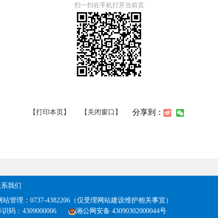
扫一扫在手机打开当前页
分享到：
【打印本页】
【关闭窗口】
联系我们
网站管理：0737-4382206（仅受理网站建设维护相关事宜）
识码：4309000006
湘公网安备 43090302000044号